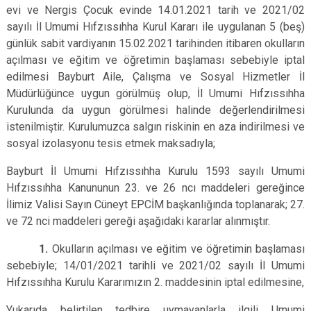
evi ve Nergis Çocuk evinde 14.01.2021 tarih ve 2021/02
sayılı İl Umumi Hıfzıssıhha Kurul Kararı ile uygulanan 5 (beş)
günlük sabit vardiyanın 15.02.2021 tarihinden itibaren okulların
açılması ve eğitim ve öğretimin başlaması sebebiyle iptal
edilmesi Bayburt Aile, Çalışma ve Sosyal Hizmetler İl
Müdürlüğünce uygun görülmüş olup, İl Umumi Hıfzıssıhha
Kurulunda da uygun görülmesi halinde değerlendirilmesi
istenilmiştir. Kurulumuzca salgın riskinin en aza indirilmesi ve
sosyal izolasyonu tesis etmek maksadıyla;
Bayburt İl Umumi Hıfzıssıhha Kurulu 1593 sayılı Umumi
Hıfzıssıhha Kanununun 23. ve 26 ncı maddeleri gereğince
İlimiz Valisi Sayın Cüneyt EPCİM başkanlığında toplanarak; 27.
ve 72 nci maddeleri gereği aşağıdaki kararlar alınmıştır.
1.
Okulların açılması ve eğitim ve öğretimin başlaması
sebebiyle; 14/01/2021 tarihli ve 2021/02 sayılı İl Umumi
Hıfzıssıhha Kurulu Kararımızın 2. maddesinin iptal edilmesine,
Yukarıda belirtilen tedbire uymayanlarla ilgili Umumi